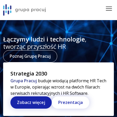
Przejdź do treści serwisu
pracuj.pl
Grupa Pracuj
O Grupie
Łączymy ludzi i technologie
,
tworząc przyszłość HR
Wyniki Finansowe
Poznaj Grupę Pracuj
Kalendarium
Strategia 2030
Giełda
Grupa Pracuj
buduje wiodącą platformę HR Tech
w Europie, opierając wzrost na dwóch filarach:
serwisach rekrutacyjnych i HR Software.
Ład korporacyjny
Zobacz więcej
Prezentacja
Zrównoważony rozwój