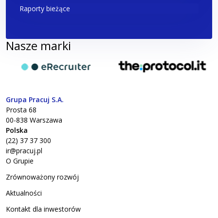
Raporty bieżące
Nasze marki
eRecruiter
theprotocol.it
Grupa Pracuj S.A.
Prosta 68
00-838
Warszawa
Polska
(22) 37 37 300
ir@pracuj.pl
O Grupie
Zrównoważony rozwój
Aktualności
Kontakt dla inwestorów