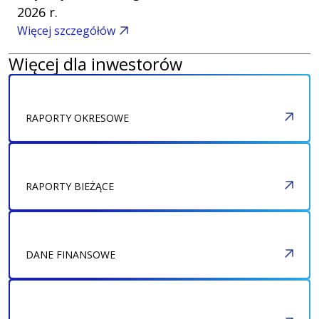
2026 r.
Wpisz szukaną frazę
Więcej szczegółów
Więcej dla inwestorów
EN
PL
RAPORTY OKRESOWE
RAPORTY BIEŻĄCE
DANE FINANSOWE