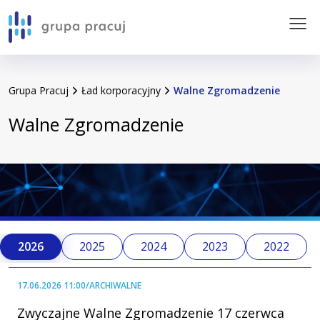
Przejdź do treści serwisu
pracuj.pl
Grupa Pracuj
Ład korporacyjny
Walne Zgromadzenie
O Grupie
Walne Zgromadzenie
Wyniki Finansowe
Kalendarium
Giełda
2026
2025
2024
2023
2022
Ład korporacyjny
17.06.2026 11:00
/
ARCHIWALNE
Zrównoważony rozwój
Zwyczajne Walne Zgromadzenie 17 czerwca